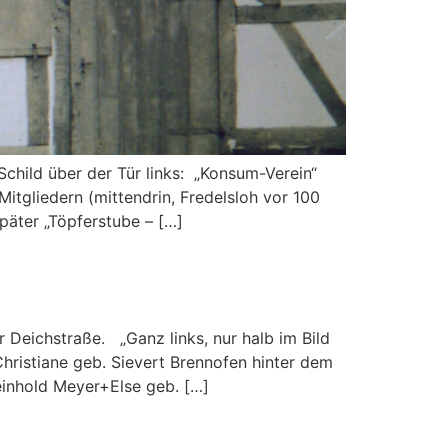
hild über der Tür links: „Konsum-Verein“
itgliedern (mittendrin, Fredelsloh vor 100
päter „Töpferstube – […]
Deichstraße. „Ganz links, nur halb im Bild
hristiane geb. Sievert Brennofen hinter dem
einhold Meyer+Else geb. […]