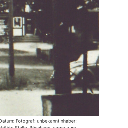
atum: Fotograf: unbekanntInhaber:
erhöhte Stelle, Böschung, sogar zum