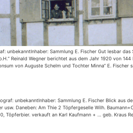
 unbekanntInhaber: Sammlung E. Fischer Gut lesbar das Sc
b.H.“ Reinald Wegner berichtet aus dem Jahr 1920 von 144 M
onsum von Auguste Schelm und Tochter Minna“ E. Fischer s
f: unbekanntInhaber: Sammlung E. Fischer Blick aus der 
fer usw. Daneben: Am Thie 2 Töpfergeselle Wilh. Baumann+C
0, Töpferbier. verkauft an Karl Kaufmann + … geb. Kraus R