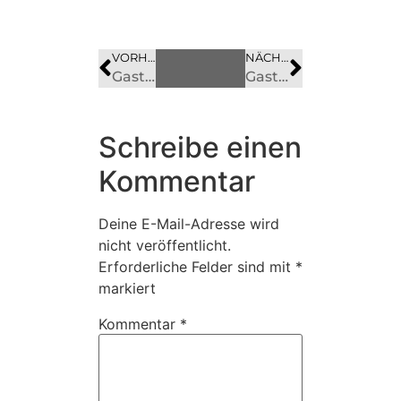
VORHERIGES
BILD
NÄCHSTES
BILD
Gaststätten in Fredelsloh – früher und heute
Gasthaus „Zum braunen Hirsch“
Schreibe einen
Kommentar
Deine E-Mail-Adresse wird
nicht veröffentlicht.
Erforderliche Felder sind mit
*
markiert
Kommentar
*