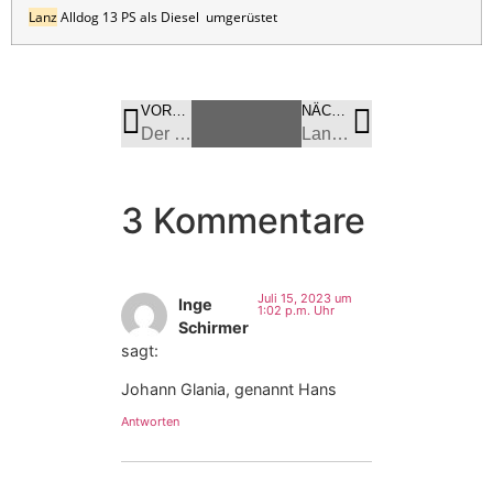
Lanz
Alldog 13 PS als Diesel umgerüstet
VORHERIGES
BILD
NÄCHSTES
BILD
Der Lanz Bulldog – Wer kennt den Besitzer?
Lanz Alldog Geräteträger in vollem Einsatz
3 Kommentare
Juli 15, 2023 um
Inge
1:02 p.m. Uhr
Schirmer
sagt:
Johann Glania, genannt Hans
Antworten