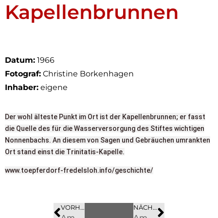
Kapellenbrunnen
Datum:
1966
Fotograf:
Christine Borkenhagen
Inhaber:
eigene
Der wohl älteste Punkt im Ort ist der Kapellenbrunnen; er fasst
die Quelle des für die Wasserversorgung des Stiftes wichtigen
Nonnenbachs. An diesem von Sagen und Gebräuchen umrankten
Ort stand einst die Trinitatis-Kapelle.
www.toepferdorf-fredelsloh.info/geschichte/
VORHERIGES
BILD
NÄCHSTES
BILD
Am Nonnenbach 8
Am Nonnenbach 4.3 – alte HsNr. 115