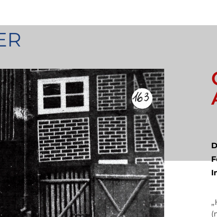
ER
D
F
I
„
(