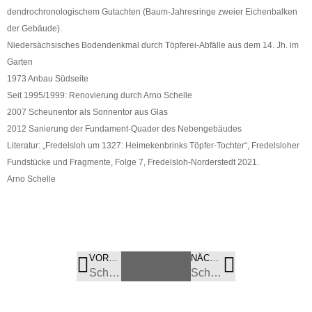
dendrochronologischem Gutachten (Baum-Jahresringe zweier Eichenbalken
der Gebäude).
Niedersächsisches Bodendenkmal durch Töpferei-Abfälle aus dem 14. Jh. im
Garten
1973 Anbau Südseite
Seit 1995/1999: Renovierung durch Arno Schelle
2007 Scheunentor als Sonnentor aus Glas
2012 Sanierung der Fundament-Quader des Nebengebäudes
Literatur: „Fredelsloh um 1327: Heimekenbrinks Töpfer-Tochter“, Fredelsloher
Fundstücke und Fragmente, Folge 7, Fredelsloh-Norderstedt 2021.
Arno Schelle
VORHERIGES
BILD
NÄCHSTES
BILD
Schafanger 32
Schafanger 18.1