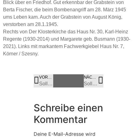
Blick über en Friedhof. Gut erkennbar der Grabstein von
Berta Fischer, die beim Bombenangriff am 28. März 1945
ums Leben kam. Auch der Grabstein von August König,
verstorben am 28.1.1945.
Rechts von Der Klosterkirche das Haus Nr. 30, Karl-Heinz
Regente (1930-2014) und Margarete geb. Busmann (1930-
2021). Links mit markantem Fachwerkgiebel Haus Nr. 7,
Körner / Szesny.
VORHERIGES
BILD
NÄCHSTES
BILD
Sollingstr. – neben Nr. 19 abgebrannt
Sollingstraße – Blick über den Mühlenteich
Schreibe einen
Kommentar
Deine E-Mail-Adresse wird