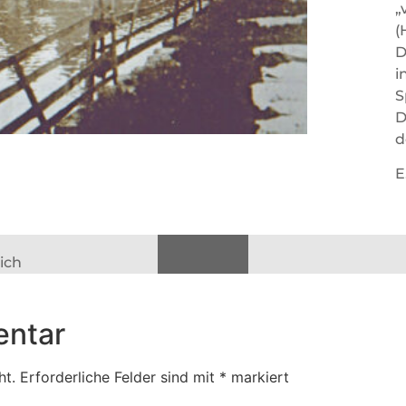
„
(
D
i
S
D
d
E
ich
entar
ht.
Erforderliche Felder sind mit
*
markiert