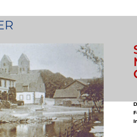
ER
D
F
I