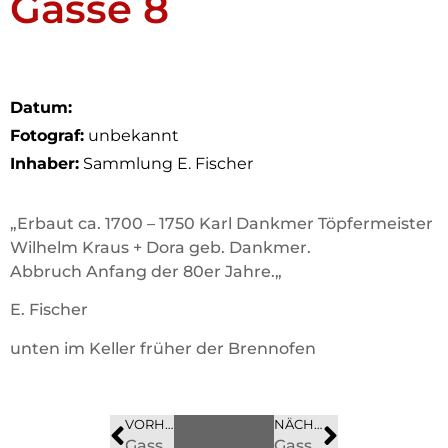
Gasse 8
Datum:
Fotograf:
unbekannt
Inhaber:
Sammlung E. Fischer
„Erbaut ca. 1700 – 1750 Karl Dankmer Töpfermeister
Wilhelm Kraus + Dora geb. Dankmer.
Abbruch Anfang der 80er Jahre.
„
E. Fischer
unten im Keller früher der Brennofen
VORHERIGES
BILD
NÄCHSTES
BILD
Gasse 6 – Töpfermeister Karl Dankmer
Gasse 8.1 – Abriss