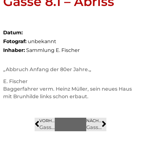
Gasse 8.1 – Abriss
Datum:
Fotograf:
unbekannt
Inhaber:
Sammlung E. Fischer
„Abbruch Anfang der 80er Jahre.
„
E. Fischer
Baggerfahrer verm. Heinz Müller, sein neues Haus
mit Brunhilde links schon erbaut.
VORHERIGES
BILD
NÄCHSTES
BILD
Gasse 8
Gasse 10 – 1969 abgerisssen